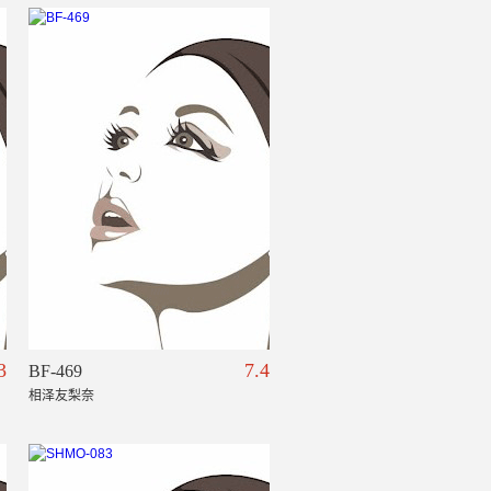
3
7.4
BF-469
相泽友梨奈