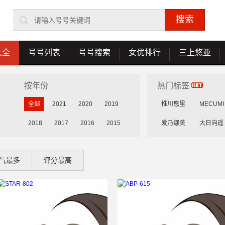
大全
号号列表
号号搜索
女优排行
三上悠亚
按年份
热门标签
全部
2021
2020
2019
推川悠里
MECUMI
2018
2017
2016
2015
爱乃娜美
大日向遥
花守未来
雾岛花穗
气最多
评分最高
乳咲杏
森川安娜