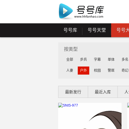
号号库
号号天堂
号号
按类型
全部
步兵
字幕
单体
多名
人妻
户外
校园
警匪
奇幻
最新发行
最近入库
人