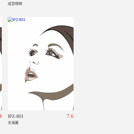
成宫晴明
4
7.6
IPZ-801
天海翼