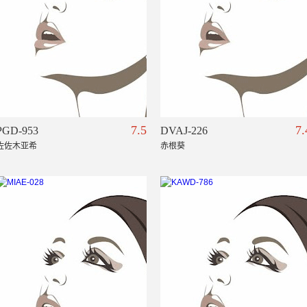
7.5
7.
PGD-953
DVAJ-226
佐佐木亚希
赤根葵