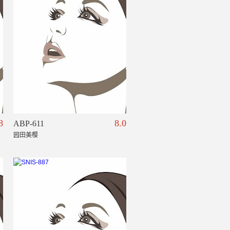
8
8.0
ABP-611
园田美樱