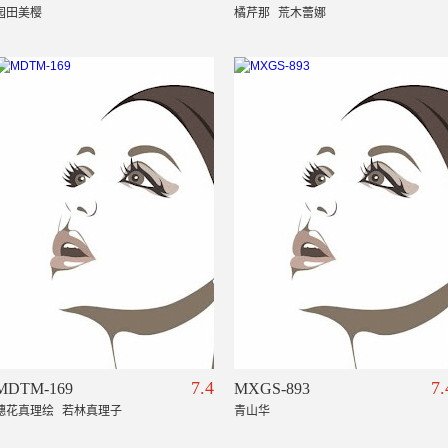
园田美樱
橘芹那
荒木蕾娜
7.4
7.
MDTM-169
MXGS-893
穗花真理绘
若林真理子
青山华