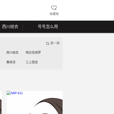
收藏我
西川结衣
号号怎么用
换一换
西川结衣
明日花绮罗
春咲凉
三上悠亚
工藤美纱
桃谷绘里香