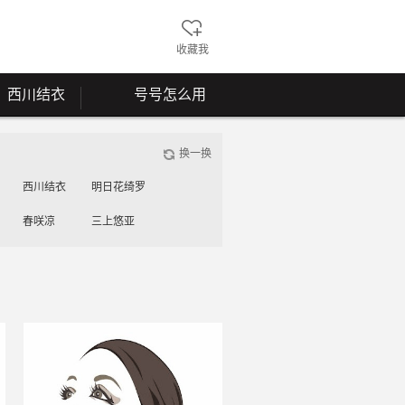
收藏我
西川结衣
号号怎么用
换一换
西川结衣
明日花绮罗
春咲凉
三上悠亚
工藤美纱
桃谷绘里香