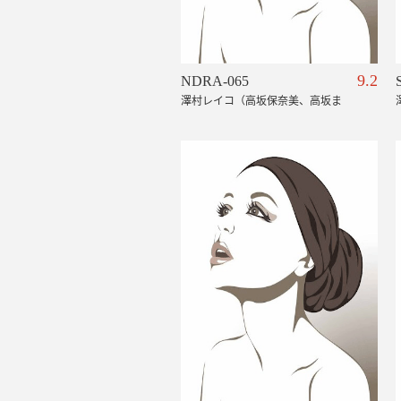
9.2
NDRA-065
澤村レイコ（高坂保奈美、高坂ま
すみ）