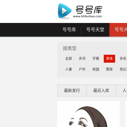
号号库
号号天堂
号号
按类型
全部
步兵
字幕
单体
多名
人妻
户外
校园
警匪
奇幻
最新发行
最近入库
人