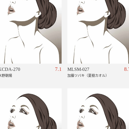
7.1
8.
KCDA-270
MLSM-027
水野朝陽
加藤ツバキ（夏樹カオル）