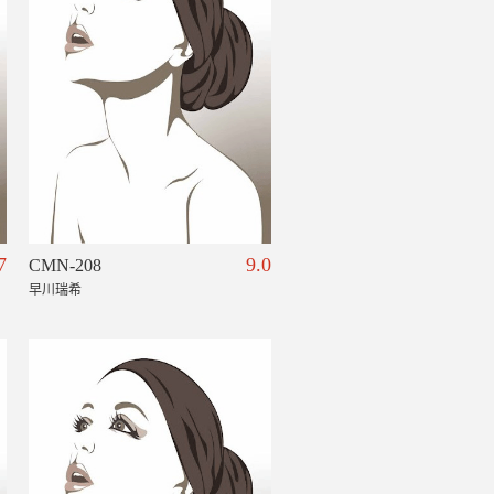
7
9.0
CMN-208
早川瑞希