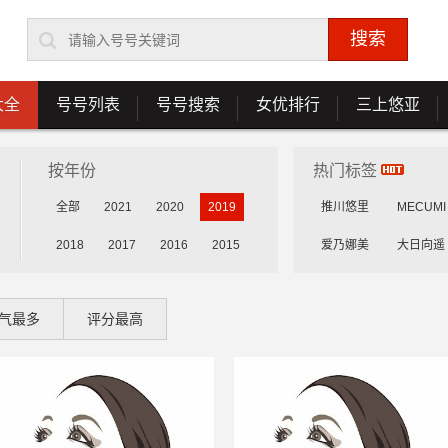
大全
号号列表
号号搜索
女优排行
三上悠亚
按年份
热门标签
全部
2021
2020
2019
推川悠里
MECUMI
2018
2017
2016
2015
爱乃娜美
大日向遥
花守未来
雾岛花穗
气最多
评分最高
乳咲杏
森川安娜