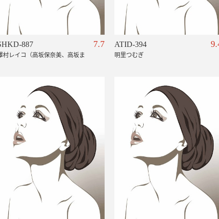
7.7
9.
SHKD-887
ATID-394
澤村レイコ（高坂保奈美、高坂ま
明里つむぎ
すみ）