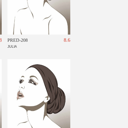
8
8.6
PRED-208
JULIA