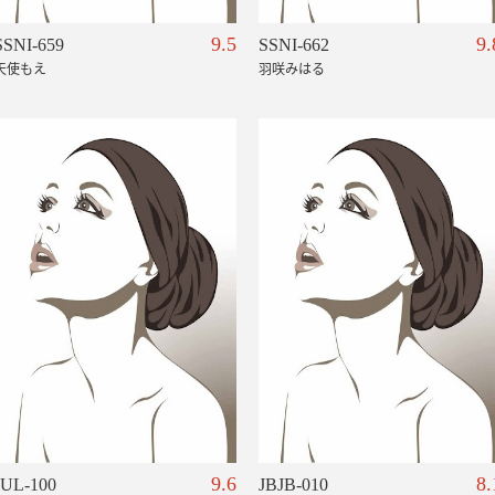
9.5
9.
SSNI-659
SSNI-662
天使もえ
羽咲みはる
9.6
8.
JUL-100
JBJB-010