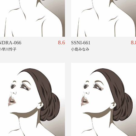
8.6
8.
NDRA-066
SSNI-661
小早川怜子
小島みなみ