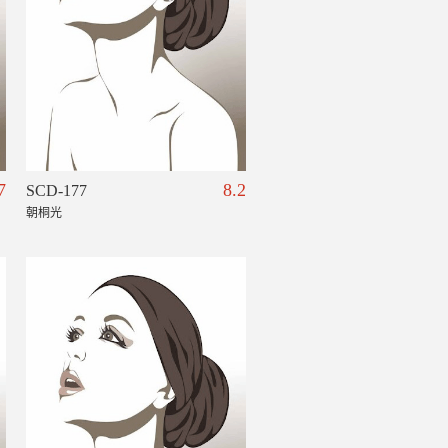
7
8.2
SCD-177
朝桐光