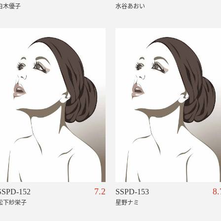
白木優子
水谷あおい
7.2
8.
SSPD-152
SSPD-153
松下紗栄子
星野ナミ