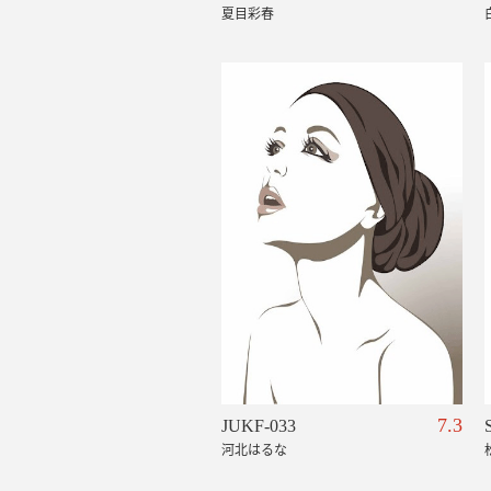
夏目彩春
7.3
JUKF-033
河北はるな