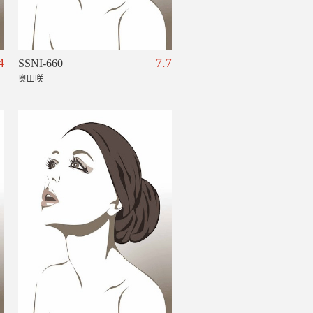
4
7.7
SSNI-660
奥田咲